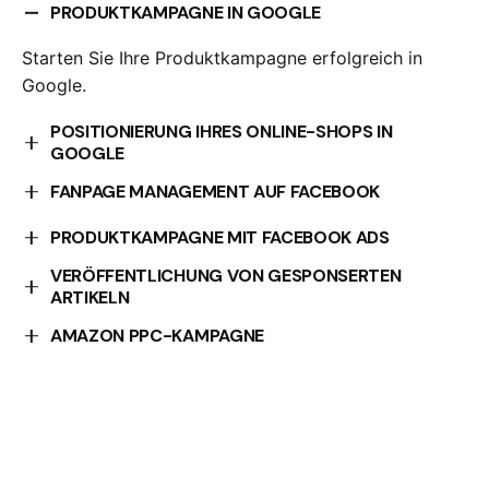
PRODUKTKAMPAGNE IN GOOGLE
Starten Sie Ihre Produktkampagne erfolgreich in
Google.
POSITIONIERUNG IHRES ONLINE-SHOPS IN
GOOGLE
Optimieren Sie die Positionierung Ihres Online-Shops
FANPAGE MANAGEMENT AUF FACEBOOK
in Google.
Wir kümmern uns um die Verwaltung Ihrer Facebook-
PRODUKTKAMPAGNE MIT FACEBOOK ADS
Fanpage.
VERÖFFENTLICHUNG VON GESPONSERTEN
Starten Sie Ihre Produktkampagne effektiv mit
ARTIKELN
Facebook Ads.
Erhöhen Sie Ihre Sichtbarkeit mit gesponserten
AMAZON PPC-KAMPAGNE
Artikeln.
Erreichen Sie mehr Kunden mit einer gezielten
Amazon PPC-Kampagne.