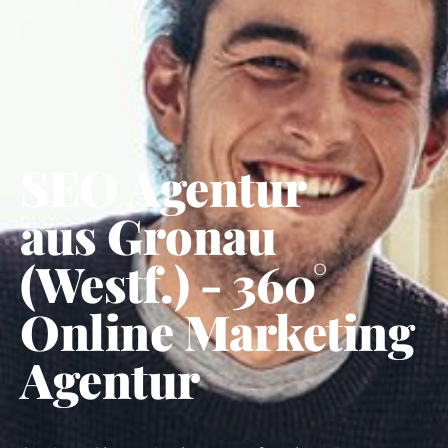
SEO Agentur
aus Gronau
(Westf.) - 360°
Online Marketing
Agentur