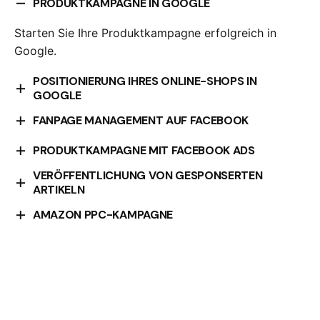
PRODUKTKAMPAGNE IN GOOGLE
Starten Sie Ihre Produktkampagne erfolgreich in
Google.
POSITIONIERUNG IHRES ONLINE-SHOPS IN
GOOGLE
Optimieren Sie die Positionierung Ihres Online-Shops
FANPAGE MANAGEMENT AUF FACEBOOK
in Google.
Wir kümmern uns um die Verwaltung Ihrer Facebook-
PRODUKTKAMPAGNE MIT FACEBOOK ADS
Fanpage.
VERÖFFENTLICHUNG VON GESPONSERTEN
Starten Sie Ihre Produktkampagne effektiv mit
ARTIKELN
Facebook Ads.
Erhöhen Sie Ihre Sichtbarkeit mit gesponserten
AMAZON PPC-KAMPAGNE
Artikeln.
Erreichen Sie mehr Kunden mit einer gezielten
Amazon PPC-Kampagne.