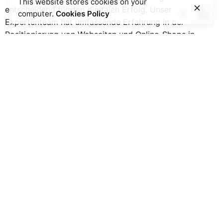
This website stores cookies on your
entscheidend für den digitalen Erfolg. Unser
computer.
Cookies Policy
Expertenteam hat umfassende Erfahrung in der
Positionierung von Webseiten und Online-Shops in
Google. Wir analysieren Ihre Zielgruppe, Wettbewerber
und die aktuelle SEO-Leistung Ihrer Webseite, um eine
maßgeschneiderte Strategie zu entwickeln, die Ihre
Online-Präsenz erhöht und das Wachstum Ihres Online-
Geschäfts fördert.
Local SEO Agentur aus
Bocholt
Als Local SEO Agentur in Bocholt wissen wir, wie
wichtig es ist, in den lokalen Suchergebnissen präsent
zu sein. Wir optimieren Ihr Google My Business-Profil,
stellen die Konsistenz Ihrer Unternehmensinformationen