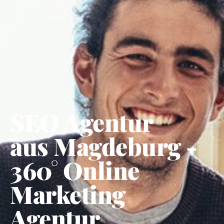
SEO Agentur
aus Magdeburg -
360° Online
Marketing
Agentur