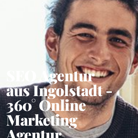
SEO Agentur
aus Ingolstadt -
360° Online
Marketing
Agentur