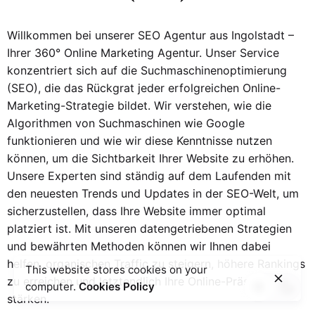
Willkommen bei unserer SEO Agentur aus Ingolstadt –
Ihrer 360° Online Marketing Agentur. Unser Service
konzentriert sich auf die Suchmaschinenoptimierung
(SEO), die das Rückgrat jeder erfolgreichen Online-
Marketing-Strategie bildet. Wir verstehen, wie die
Algorithmen von Suchmaschinen wie Google
funktionieren und wie wir diese Kenntnisse nutzen
können, um die Sichtbarkeit Ihrer Website zu erhöhen.
Unsere Experten sind ständig auf dem Laufenden mit
den neuesten Trends und Updates in der SEO-Welt, um
sicherzustellen, dass Ihre Website immer optimal
platziert ist. Mit unseren datengetriebenen Strategien
und bewährten Methoden können wir Ihnen dabei
helfen, organischen Traffic zu steigern, höhere Rankings
This website stores cookies on your
zu erreichen und letztendlich Ihre Online-Präsenz zu
computer.
Cookies Policy
stärken.