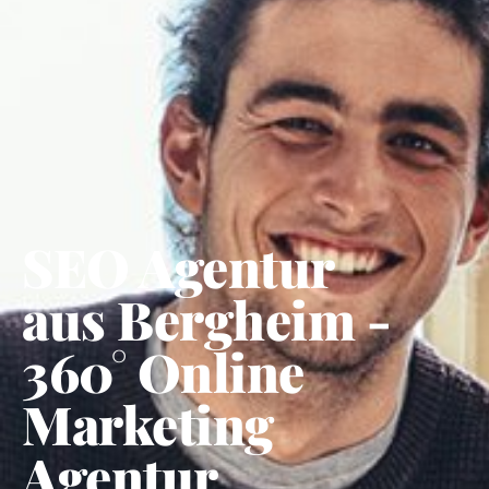
SEO Agentur
aus Bergheim -
360° Online
Marketing
Agentur