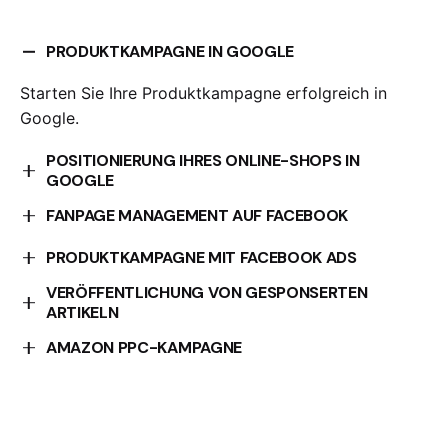
PRODUKTKAMPAGNE IN GOOGLE
Starten Sie Ihre Produktkampagne erfolgreich in
Google.
POSITIONIERUNG IHRES ONLINE-SHOPS IN
GOOGLE
Optimieren Sie die Positionierung Ihres Online-Shops
FANPAGE MANAGEMENT AUF FACEBOOK
in Google.
Wir kümmern uns um die Verwaltung Ihrer Facebook-
PRODUKTKAMPAGNE MIT FACEBOOK ADS
Fanpage.
VERÖFFENTLICHUNG VON GESPONSERTEN
Starten Sie Ihre Produktkampagne effektiv mit
ARTIKELN
Facebook Ads.
Erhöhen Sie Ihre Sichtbarkeit mit gesponserten
AMAZON PPC-KAMPAGNE
Artikeln.
Erreichen Sie mehr Kunden mit einer gezielten
Amazon PPC-Kampagne.