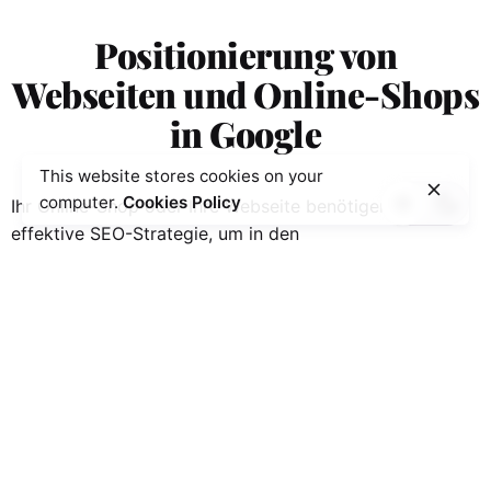
Positionierung von
Webseiten und Online-Shops
in Google
This website stores cookies on your
computer.
Cookies Policy
Ihr Online-Shop oder Ihre Webseite benötigen eine
effektive SEO-Strategie, um in den
Suchmaschinenergebnissen von Google gut sichtbar zu
sein. Unsere SEO Agentur in München hilft Ihnen dabei,
ein höheres Ranking in Google zu erzielen und dadurch
die Sichtbarkeit Ihres Online-Geschäfts zu erhöhen. Wir
analysieren Ihre Website, ermitteln relevante Keywords
und entwickeln eine maßgeschneiderte SEO-Strategie,
um Ihre Position in den Suchergebnissen zu verbessern
und mehr qualifizierten Traffic auf Ihre Website zu
lenken.