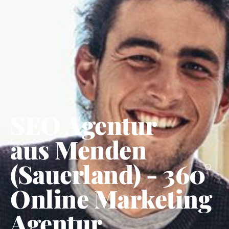
SEO Agentur
aus Menden
(Sauerland) - 360°
Online Marketing
Agentur