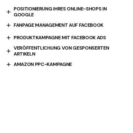
POSITIONIERUNG IHRES ONLINE-SHOPS IN
GOOGLE
Optimieren Sie die Positionierung Ihres Online-Shops
FANPAGE MANAGEMENT AUF FACEBOOK
in Google.
Wir kümmern uns um die Verwaltung Ihrer Facebook-
PRODUKTKAMPAGNE MIT FACEBOOK ADS
Fanpage.
VERÖFFENTLICHUNG VON GESPONSERTEN
Starten Sie Ihre Produktkampagne effektiv mit
ARTIKELN
Facebook Ads.
Erhöhen Sie Ihre Sichtbarkeit mit gesponserten
AMAZON PPC-KAMPAGNE
Artikeln.
Erreichen Sie mehr Kunden mit einer gezielten
Amazon PPC-Kampagne.